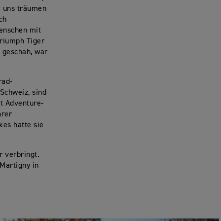
e uns träumen
ch
enschen mit
Triumph Tiger
n geschah, war
rad-
Schweiz, sind
t Adventure-
hrer
es hatte sie
r verbringt.
 Martigny in