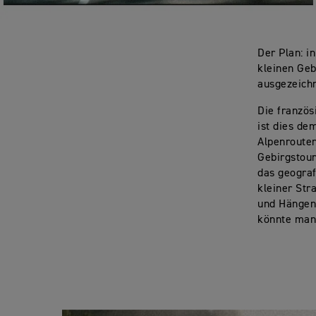
Der Plan: i
kleinen Geb
ausgezeichn
Die französ
ist dies de
Alpenrouten
Gebirgstour
das geograf
kleiner Str
und Hängen 
könnte man