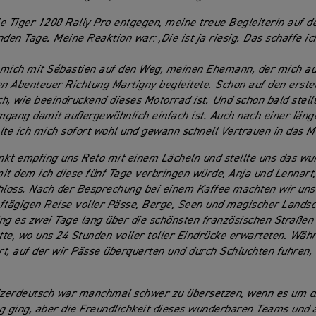
e Tiger 1200 Rally Pro entgegen, meine treue Begleiterin auf d
en Tage. Meine Reaktion war: ‚Die ist ja riesig. Das schaffe ic
 mich mit Sébastien auf den Weg, meinen Ehemann, der mich a
 Abenteuer Richtung Martigny begleitete. Schon auf den erste
h, wie beeindruckend dieses Motorrad ist. Und schon bald stellte
gang damit außergewöhnlich einfach ist. Auch nach einer läng
lte ich mich sofort wohl und gewann schnell Vertrauen in das M
kt empfing uns Reto mit einem Lächeln und stellte uns das w
it dem ich diese fünf Tage verbringen würde, Anja und Lennart, 
hloss. Nach der Besprechung bei einem Kaffee machten wir uns
ftägigen Reise voller Pässe, Berge, Seen und magischer Landsc
ng es zwei Tage lang über die schönsten französischen Straßen 
te, wo uns 24 Stunden voller toller Eindrücke erwarteten. Wäh
t, auf der wir Pässe überquerten und durch Schluchten fuhren, 
zerdeutsch war manchmal schwer zu übersetzen, wenn es um d
g ging, aber die Freundlichkeit dieses wunderbaren Teams und 