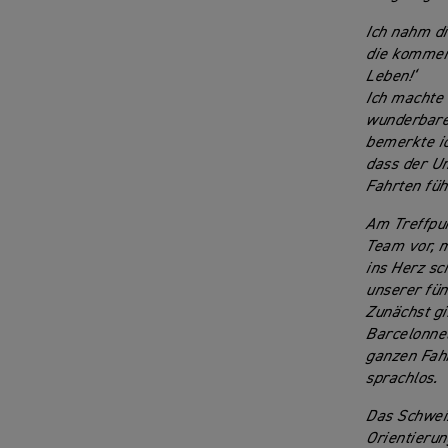
Ich nahm di
die kommend
Leben!‘
Ich machte
wunderbaren
bemerkte ic
dass der Um
Fahrten füh
Am Treffpun
Team vor, m
ins Herz sc
unserer fün
Zunächst gi
Barcelonnet
ganzen Fahr
sprachlos.
Das Schwei
Orientierun