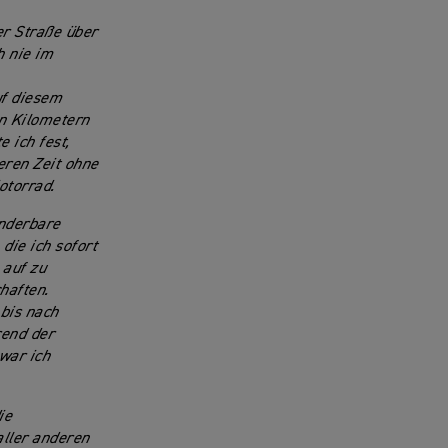
er Straße über
h nie im
uf diesem
n Kilometern
 ich fest,
eren Zeit ohne
otorrad.
underbare
die ich sofort
 auf zu
haften.
bis nach
rend der
war ich
ie
aller anderen