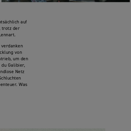
tsächlich auf
 trotz der
Lennart.
u verdanken
icklung von
trieb, um den
du Galibier,
endlose Netz
Schluchten
benteuer. Was