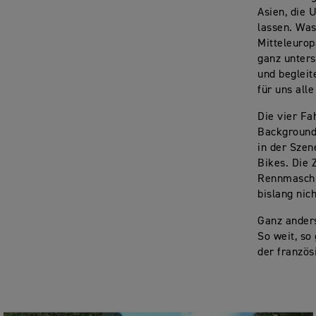
Asien, die 
lassen. Was
Mitteleuro
ganz unters
und begleit
für uns all
Die vier Fa
Background.
in der Szen
Bikes. Die 
Rennmaschin
bislang nic
Ganz anders
So weit, so
der franzö