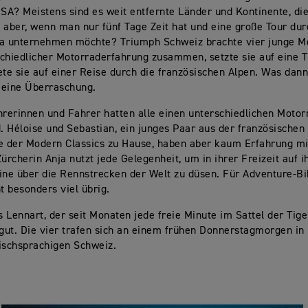
USA? Meistens sind es weit entfernte Länder und Kontinente, di
 aber, wenn man nur fünf Tage Zeit hat und eine große Tour dur
pa unternehmen möchte? Triumph Schweiz brachte vier junge M
chiedlicher Motorraderfahrung zusammen, setzte sie auf eine 
ete sie auf einer Reise durch die französischen Alpen. Was dan
e eine Überraschung.
hrerinnen und Fahrer hatten alle einen unterschiedlichen Motor
 Héloise und Sebastian, ein junges Paar aus der französischen 
e der Modern Classics zu Hause, haben aber kaum Erfahrung mi
Zürcherin Anja nutzt jede Gelegenheit, um in ihrer Freizeit auf i
e über die Rennstrecken der Welt zu düsen. Für Adventure-Bik
ht besonders viel übrig.
 Lennart, der seit Monaten jede freie Minute im Sattel der Tige
 gut. Die vier trafen sich an einem frühen Donnerstagmorgen in
sischsprachigen Schweiz.