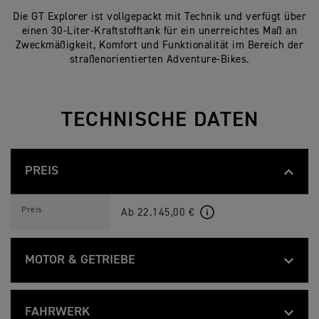
Die GT Explorer ist vollgepackt mit Technik und verfügt über
einen 30-Liter-Kraftstofftank für ein unerreichtes Maß an
Zweckmäßigkeit, Komfort und Funktionalität im Bereich der
straßenorientierten Adventure-Bikes.
TECHNISCHE DATEN
PREIS
T
Feature
Details
I
Preis
Ab 22.145,00 €
G
E
R
1
MOTOR & GETRIEBE
2
0
0
T
Feature
Details
G
I
Liquid-cooled, 12 valve, DOHC, inline 
Typ
T
G
FAHRWERK
E