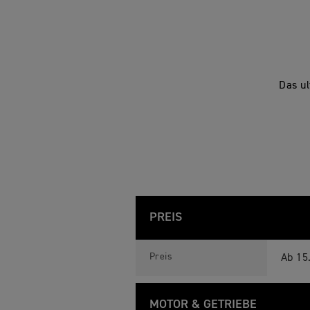
Das ul
PREIS
T
Feature
Details
i
Preis
Ab 15
g
e
r
9
MOTOR & GETRIEBE
0