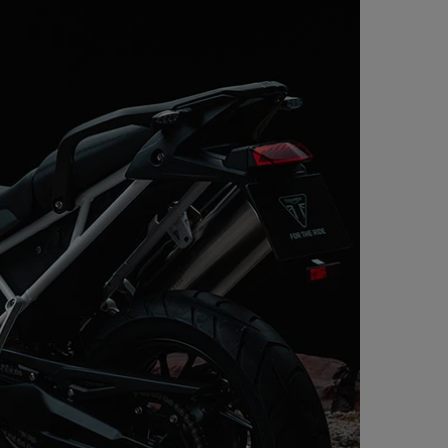
 und Zugstufendämpfung, 170 mm
a 4-Kolben-Monoblock-
t mehreren Modi
es Kurven-ABS mit mehreren
computer, digitalem
stemperatur, Uhr und