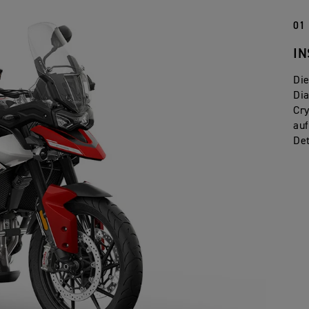
01
IN
Di
Di
Cry
auf
Det