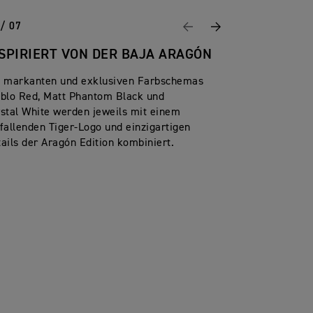
 / 07
Vorheriges
Weiter
SPIRIERT VON DER BAJA ARAGÓN
e markanten und exklusiven Farbschemas
ablo Red, Matt Phantom Black und
stal White werden jeweils mit einem
fallenden Tiger-Logo und einzigartigen
ails der Aragón Edition kombiniert.