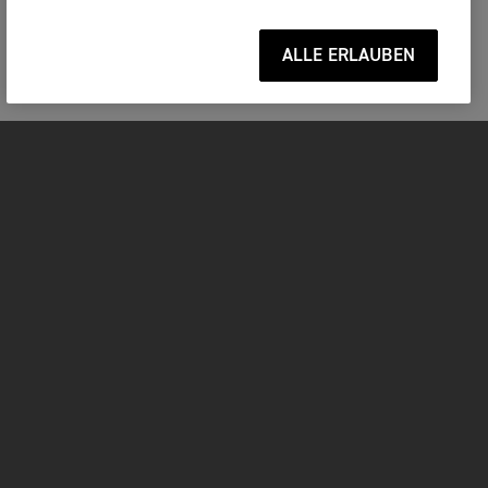
ALLE ERLAUBEN
MOTORRÄDER
JETZT DURCHSTARTEN
FOR THE RIDE
BEKLEIDUNG