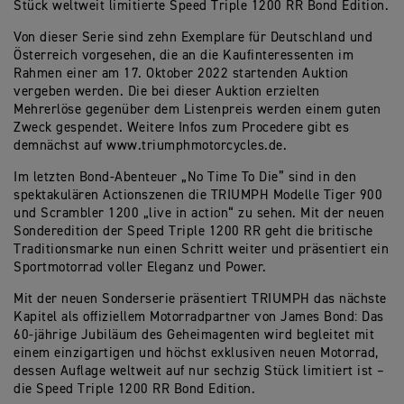
Stück weltweit limitierte Speed Triple 1200 RR Bond Edition.
Von dieser Serie sind zehn Exemplare für Deutschland und
Österreich vorgesehen, die an die Kaufinteressenten im
Rahmen einer am 17. Oktober 2022 startenden Auktion
vergeben werden. Die bei dieser Auktion erzielten
Mehrerlöse gegenüber dem Listenpreis werden einem guten
Zweck gespendet. Weitere Infos zum Procedere gibt es
demnächst auf www.triumphmotorcycles.de.
Im letzten Bond-Abenteuer „No Time To Die” sind in den
spektakulären Actionszenen die TRIUMPH Modelle Tiger 900
und Scrambler 1200 „live in action“ zu sehen. Mit der neuen
Sonderedition der Speed Triple 1200 RR geht die britische
Traditionsmarke nun einen Schritt weiter und präsentiert ein
Sportmotorrad voller Eleganz und Power.
Mit der neuen Sonderserie präsentiert TRIUMPH das nächste
Kapitel als offiziellem Motorradpartner von James Bond: Das
60-jährige Jubiläum des Geheimagenten wird begleitet mit
einem einzigartigen und höchst exklusiven neuen Motorrad,
dessen Auflage weltweit auf nur sechzig Stück limitiert ist –
die Speed Triple 1200 RR Bond Edition.