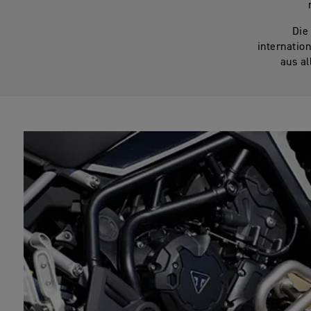
Die
internatio
aus al