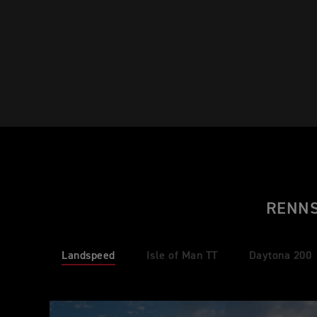
RENNS
Landspeed
Isle of Man TT
Daytona 200