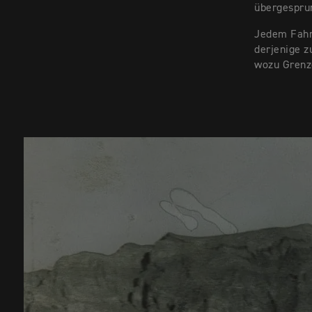
übergesprun
Jedem Fahre
derjenige z
wozu Grenz