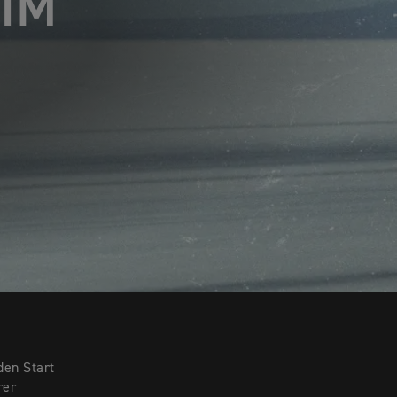
 IM
den Start
rer